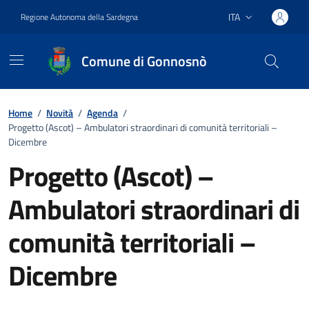
Vai ai contenuti
Vai al footer
ITA
Regione Autonoma della Sardegna
Lingua attiva:
Comune di Gonnosnò
Home
/
Novità
/
Agenda
/
Progetto (Ascot) – Ambulatori straordinari di comunità territoriali –
Dicembre
Progetto (Ascot) –
Ambulatori straordinari di
comunità territoriali –
Dicembre