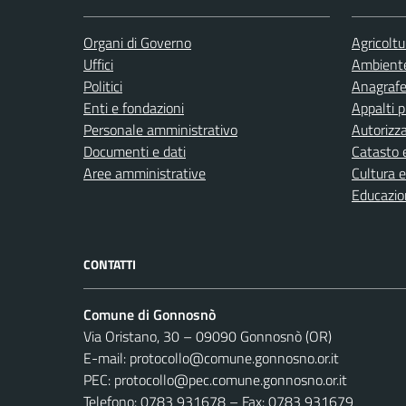
Organi di Governo
Agricoltu
Uffici
Ambient
Politici
Anagrafe 
Enti e fondazioni
Appalti p
Personale amministrativo
Autorizza
Documenti e dati
Catasto e
Aree amministrative
Cultura 
Educazio
CONTATTI
Comune di Gonnosnò
Via Oristano, 30 – 09090 Gonnosnò (OR)
E-mail: protocollo@comune.gonnosno.or.it
PEC: protocollo@pec.comune.gonnosno.or.it
Telefono: 0783 931678 – Fax: 0783 931679