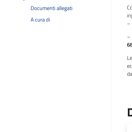
Co
Documenti allegati
in
A cura di
– 
– 
68
Le
ec
da