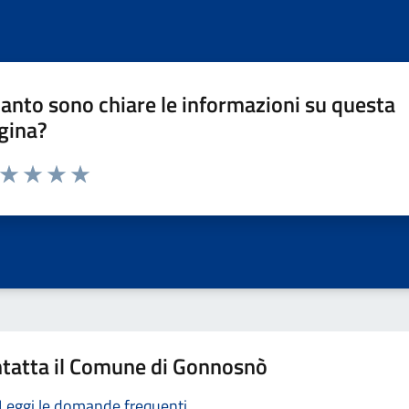
anto sono chiare le informazioni su questa
gina?
a da 1 a 5 stelle la pagina
ta 1 stelle su 5
Valuta 2 stelle su 5
Valuta 3 stelle su 5
Valuta 4 stelle su 5
Valuta 5 stelle su 5
tatta il Comune di Gonnosnò
Leggi le domande frequenti