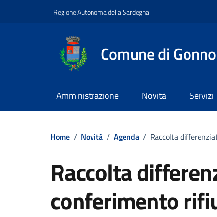
Vai ai contenuti
Vai al footer
Regione Autonoma della Sardegna
Comune di Gonno
Amministrazione
Novità
Servizi
Home
/
Novità
/
Agenda
/
Raccolta differenzia
Raccolta differen
conferimento rifi