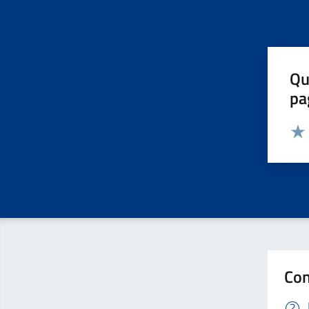
Qu
pa
Valut
Valu
Con