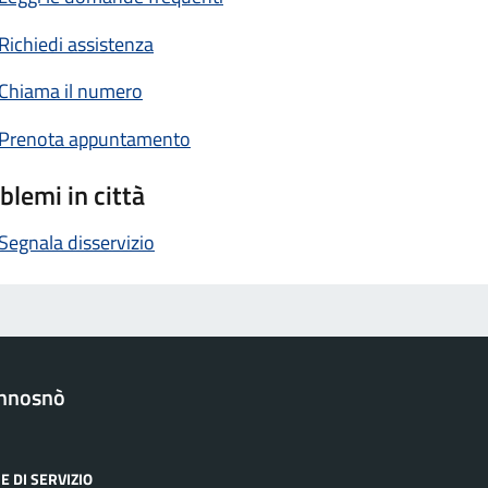
Richiedi assistenza
Chiama il numero
Prenota appuntamento
blemi in città
Segnala disservizio
nnosnò
E DI SERVIZIO