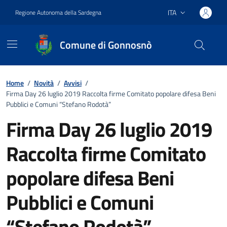
Vai ai contenuti
Vai al footer
ITA
Regione Autonoma della Sardegna
Lingua attiva:
Comune di Gonnosnò
Home
/
Novità
/
Avvisi
/
Firma Day 26 luglio 2019 Raccolta firme Comitato popolare difesa Beni
Pubblici e Comuni “Stefano Rodotà”
Firma Day 26 luglio 2019
Raccolta firme Comitato
popolare difesa Beni
Pubblici e Comuni
“Stefano Rodotà”