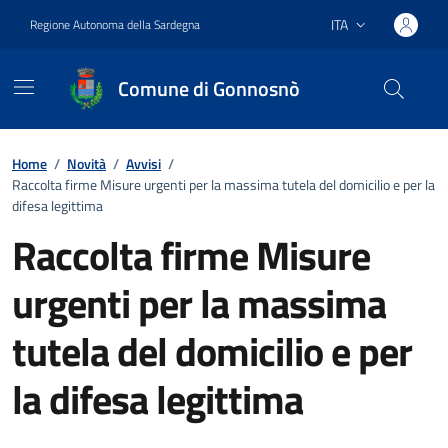
Vai ai contenuti
Vai al footer
ITA
Regione Autonoma della Sardegna
Lingua attiva:
Comune di Gonnosnò
Home
/
Novità
/
Avvisi
/
Raccolta firme Misure urgenti per la massima tutela del domicilio e per la
difesa legittima
Raccolta firme Misure
urgenti per la massima
tutela del domicilio e per
la difesa legittima