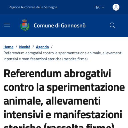
Vai ai contenuti
Vai al footer
ITA
Regione Autonoma della Sardegna
Lingua attiva:
Comune di Gonnosnò
Home
/
Novità
/
Agenda
/
Referendum abrogativi contro la sperimentazione animale, allevamenti
intensivi e manifestazioni storiche (raccolta firme)
Referendum abrogativi
contro la sperimentazione
animale, allevamenti
intensivi e manifestazioni
storiche (raccolta firme)