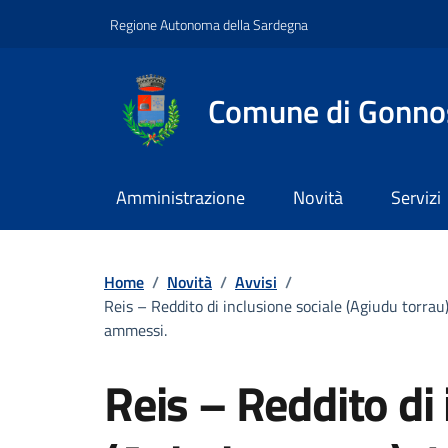
Vai ai contenuti
Vai al footer
Regione Autonoma della Sardegna
Comune di Gonno
Amministrazione
Novità
Servizi
Home
/
Novità
/
Avvisi
/
Reis – Reddito di inclusione sociale (Agiudu torra
ammessi.
Reis – Reddito di 