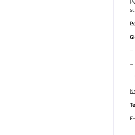
Pe
sc
Pe
Gi
– 
– 
– 
Ne
Te
E-