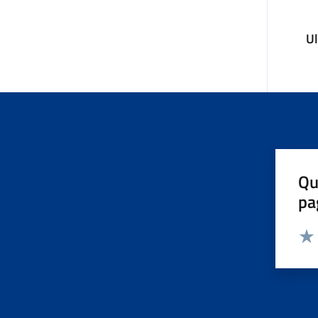
U
Qu
pa
Valut
Valu