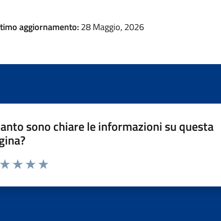
ltimo aggiornamento:
28 Maggio, 2026
anto sono chiare le informazioni su questa
gina?
a da 1 a 5 stelle la pagina
ta 1 stelle su 5
Valuta 2 stelle su 5
Valuta 3 stelle su 5
Valuta 4 stelle su 5
Valuta 5 stelle su 5