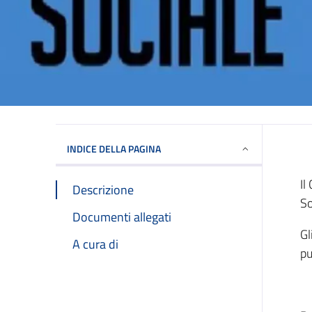
INDICE DELLA PAGINA
Il
Descrizione
So
Documenti allegati
Gl
A cura di
pu