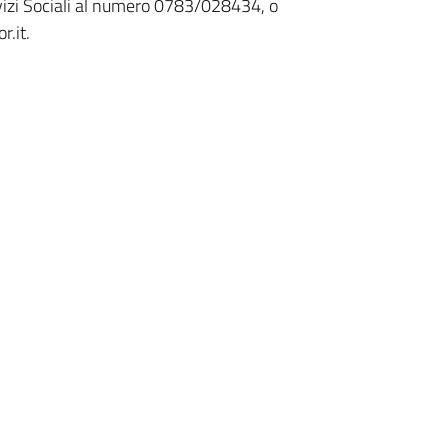
rvizi Sociali al numero 0783/028434, o
r.it.