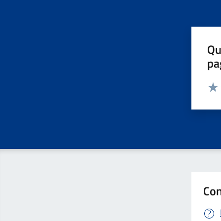
Qu
pa
Valut
Valu
Con