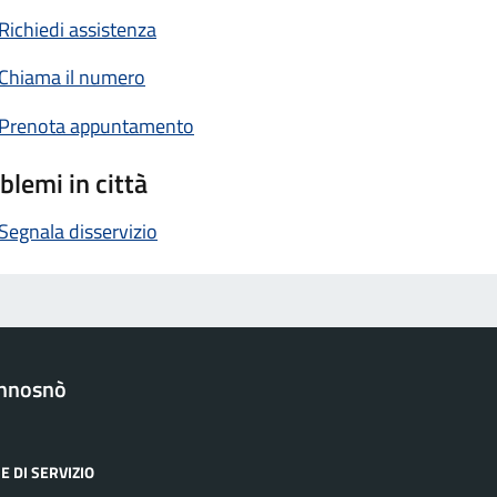
Richiedi assistenza
Chiama il numero
Prenota appuntamento
blemi in città
Segnala disservizio
nnosnò
E DI SERVIZIO