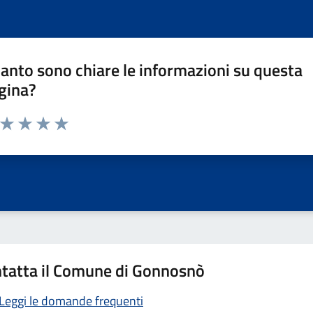
anto sono chiare le informazioni su questa
gina?
a da 1 a 5 stelle la pagina
ta 1 stelle su 5
Valuta 2 stelle su 5
Valuta 3 stelle su 5
Valuta 4 stelle su 5
Valuta 5 stelle su 5
tatta il Comune di Gonnosnò
Leggi le domande frequenti