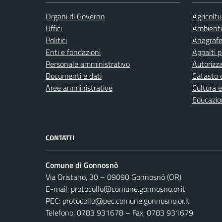
Organi di Governo
Agricoltu
Uffici
Ambient
Politici
Anagrafe 
Enti e fondazioni
Appalti p
Personale amministrativo
Autorizza
Documenti e dati
Catasto e
Aree amministrative
Cultura 
Educazio
CONTATTI
Comune di Gonnosnò
Via Oristano, 30 – 09090 Gonnosnò (OR)
E-mail: protocollo@comune.gonnosno.or.it
PEC: protocollo@pec.comune.gonnosno.or.it
Telefono: 0783 931678 – Fax: 0783 931679