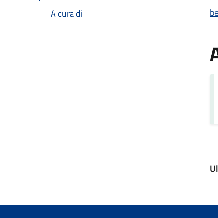
be
A cura di
A
U