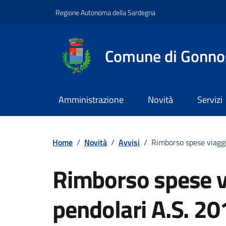
Vai ai contenuti
Vai al footer
Regione Autonoma della Sardegna
Comune di Gonno
Amministrazione
Novità
Servizi
Home
/
Novità
/
Avvisi
/
Rimborso spese viaggi
Rimborso spese v
pendolari A.S. 20