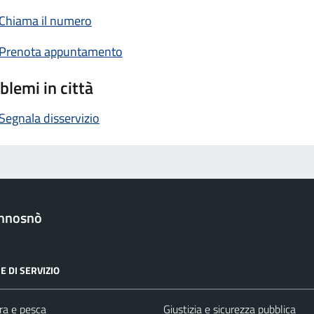
Chiama il numero
Prenota appuntamento
blemi in città
Segnala disservizio
nnosnò
E DI SERVIZIO
ra e pesca
Giustizia e sicurezza pubblica