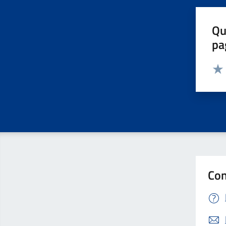
Qu
pa
Valut
Valu
Con