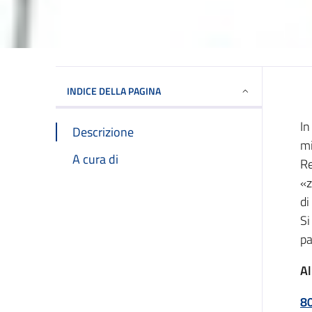
INDICE DELLA PAGINA
In
Descrizione
mi
A cura di
Re
«z
di
Si
pa
Al
8