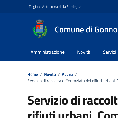
Vai ai contenuti
Vai al footer
Regione Autonoma della Sardegna
Comune di Gonno
Amministrazione
Novità
Servizi
Home
/
Novità
/
Avvisi
/
Servizio di raccolta differenziata dei rifiuti urban
Servizio di raccol
rifiuti urbani. C