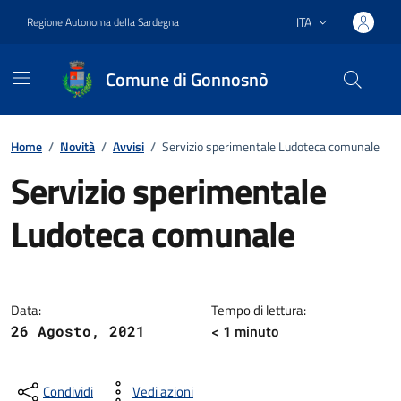
Vai ai contenuti
Vai al footer
ITA
Regione Autonoma della Sardegna
Lingua attiva:
Comune di Gonnosnò
Home
/
Novità
/
Avvisi
/
Servizio sperimentale Ludoteca comunale
Servizio sperimentale
Ludoteca comunale
Dettagli della notizia
Data:
Tempo di lettura:
< 1
minuto
26 Agosto, 2021
Condividi
Vedi azioni