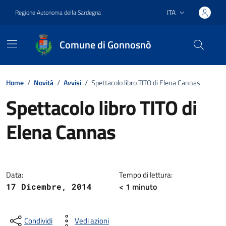
Vai ai contenuti
Vai al footer
ITA
Regione Autonoma della Sardegna
Lingua attiva:
Comune di Gonnosnò
Home
/
Novità
/
Avvisi
/
Spettacolo libro TITO di Elena Cannas
Spettacolo libro TITO di
Elena Cannas
Dettagli della notizia
Data:
Tempo di lettura:
< 1
minuto
17 Dicembre, 2014
Condividi
Vedi azioni