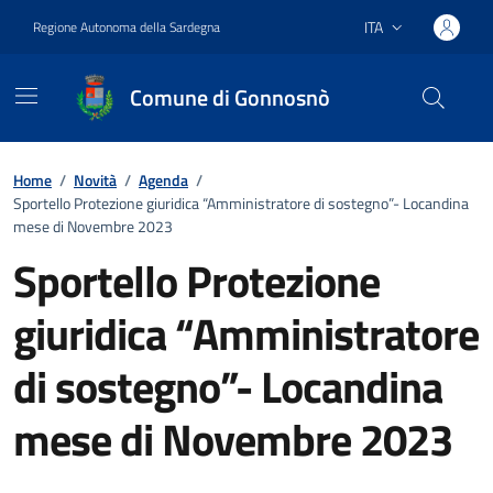
Vai ai contenuti
Vai al footer
ITA
Regione Autonoma della Sardegna
Lingua attiva:
Comune di Gonnosnò
Home
/
Novità
/
Agenda
/
Sportello Protezione giuridica “Amministratore di sostegno”- Locandina
mese di Novembre 2023
Sportello Protezione
giuridica “Amministratore
di sostegno”- Locandina
mese di Novembre 2023