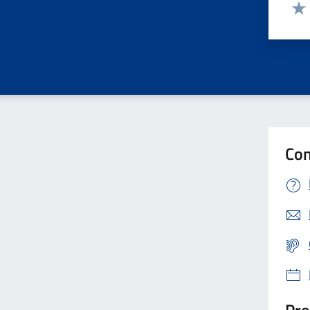
Valut
Valu
Con