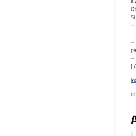
Il
Ot
Si
– 
– 
– 
pa
– 
[
lo
m
A