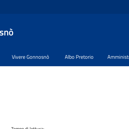
snò
Vivere Gonnosnò
Albo Pretorio
Amministr
a
Tempo di lettura: