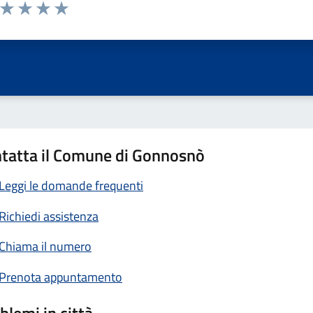
a da 1 a 5 stelle la pagina
ta 1 stelle su 5
Valuta 2 stelle su 5
Valuta 3 stelle su 5
Valuta 4 stelle su 5
Valuta 5 stelle su 5
tatta il Comune di Gonnosnò
Leggi le domande frequenti
Richiedi assistenza
Chiama il numero
Prenota appuntamento