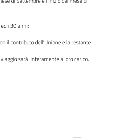
mese di Settembre e l’inizio del mese di
 ed i 30 anni;
on il contributo dell’Unione e la restante
 viaggio sarà interamente a loro carico.