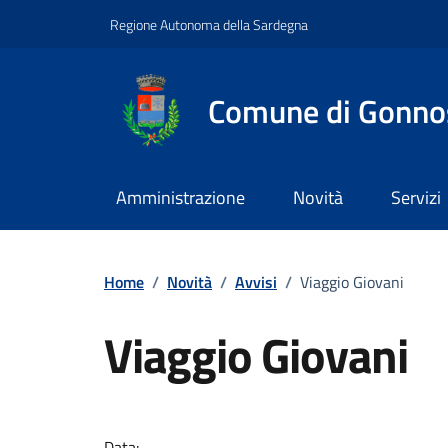
Vai ai contenuti
Vai al footer
Regione Autonoma della Sardegna
Comune di Gonno
Amministrazione
Novità
Servizi
Home
/
Novità
/
Avvisi
/
Viaggio Giovani
Viaggio Giovani
Dettagli della notizi
Data: