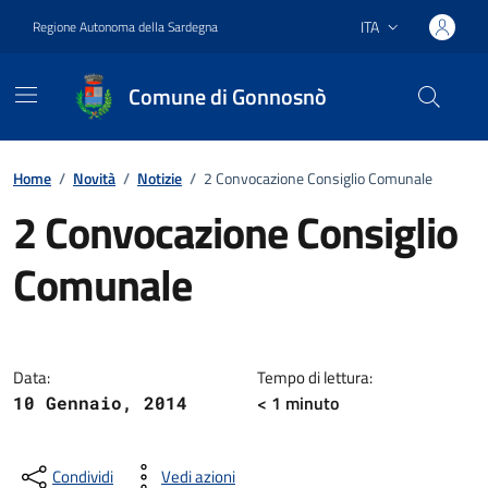
Vai ai contenuti
Vai al footer
ITA
Regione Autonoma della Sardegna
Lingua attiva:
Comune di Gonnosnò
Home
/
Novità
/
Notizie
/
2 Convocazione Consiglio Comunale
2 Convocazione Consiglio
Comunale
Dettagli della notizia
Data:
Tempo di lettura:
< 1
minuto
10 Gennaio, 2014
Condividi
Vedi azioni