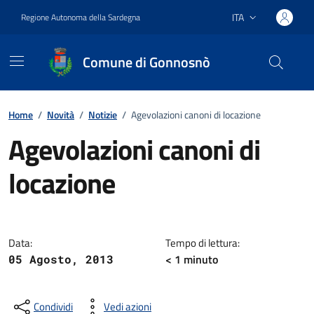
Vai ai contenuti
Vai al footer
ITA
Regione Autonoma della Sardegna
Lingua attiva:
Comune di Gonnosnò
Home
/
Novità
/
Notizie
/
Agevolazioni canoni di locazione
Agevolazioni canoni di
locazione
Dettagli della notizia
Data:
Tempo di lettura:
< 1
minuto
05 Agosto, 2013
Condividi
Vedi azioni