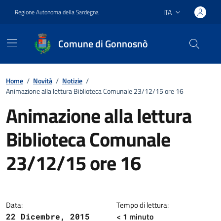
Vai ai contenuti
Vai al footer
ITA
Regione Autonoma della Sardegna
Lingua attiva:
Comune di Gonnosnò
Home
/
Novità
/
Notizie
/
Animazione alla lettura Biblioteca Comunale 23/12/15 ore 16
Animazione alla lettura
Biblioteca Comunale
23/12/15 ore 16
Dettagli della notizia
Data:
Tempo di lettura:
< 1
minuto
22 Dicembre, 2015