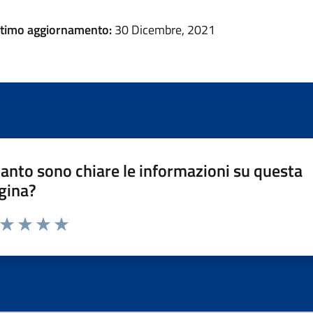
ltimo aggiornamento:
30 Dicembre, 2021
anto sono chiare le informazioni su questa
gina?
a da 1 a 5 stelle la pagina
ta 1 stelle su 5
Valuta 2 stelle su 5
Valuta 3 stelle su 5
Valuta 4 stelle su 5
Valuta 5 stelle su 5