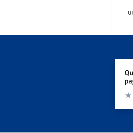
U
Qu
pa
Valut
Valu