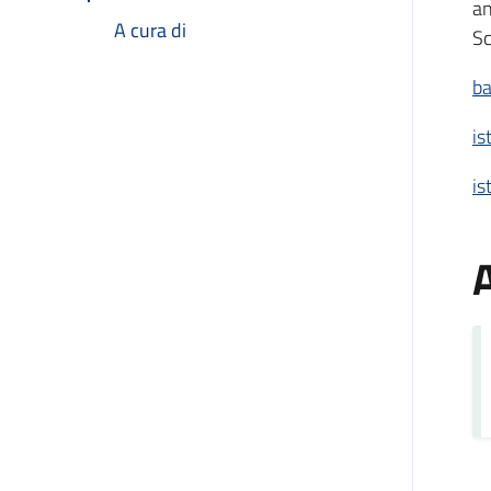
an
A cura di
Sc
ba
is
is
A