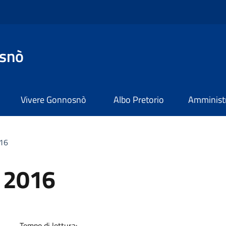
snò
Vivere Gonnosnò
Albo Pretorio
Amministr
016
o 2016
a
Tempo di lettura: