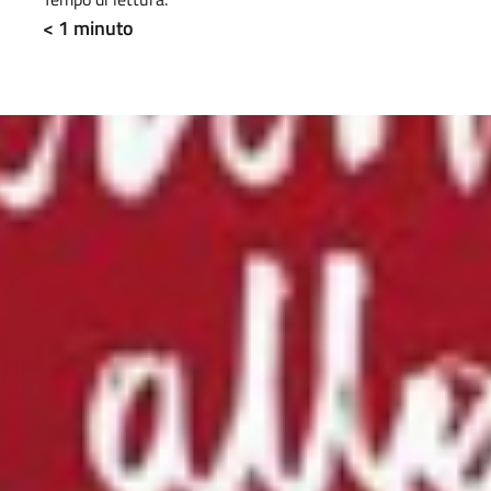
< 1
minuto