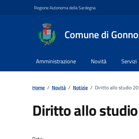
Vai ai contenuti
Vai al footer
Regione Autonoma della Sardegna
Comune di Gonno
Amministrazione
Novità
Servizi
Home
/
Novità
/
Notizie
/
Diritto allo studio 2
Diritto allo studi
Dettagli della notizi
Data: