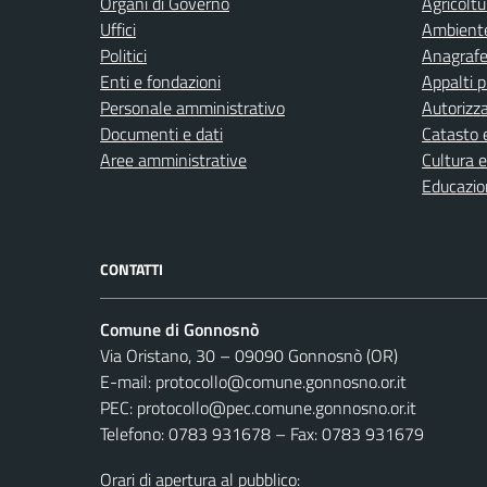
Organi di Governo
Agricoltu
Uffici
Ambient
Politici
Anagrafe 
Enti e fondazioni
Appalti p
Personale amministrativo
Autorizza
Documenti e dati
Catasto e
Aree amministrative
Cultura 
Educazio
CONTATTI
Comune di Gonnosnò
Via Oristano, 30 – 09090 Gonnosnò (OR)
E-mail: protocollo@comune.gonnosno.or.it
PEC: protocollo@pec.comune.gonnosno.or.it
Telefono: 0783 931678 – Fax: 0783 931679
Orari di apertura al pubblico: