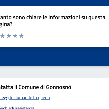
anto sono chiare le informazioni su questa
gina?
a da 1 a 5 stelle la pagina
ta 1 stelle su 5
Valuta 2 stelle su 5
Valuta 3 stelle su 5
Valuta 4 stelle su 5
Valuta 5 stelle su 5
tatta il Comune di Gonnosnò
Leggi le domande frequenti
Richiedi assistenza