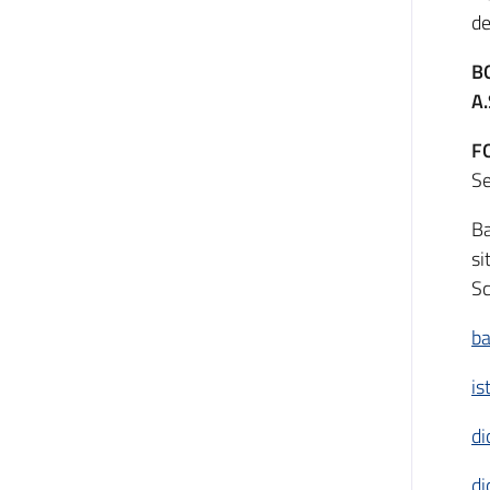
de
BO
A
F
Se
Ba
si
Sc
ba
is
di
di