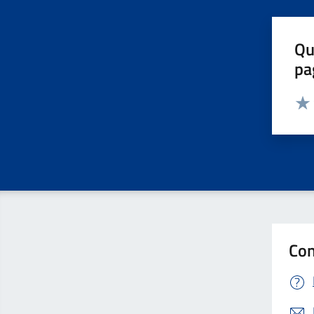
Qu
pa
Valut
Valu
Con