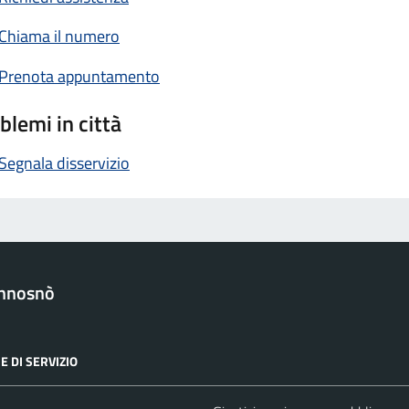
Chiama il numero
Prenota appuntamento
blemi in città
Segnala disservizio
nnosnò
E DI SERVIZIO