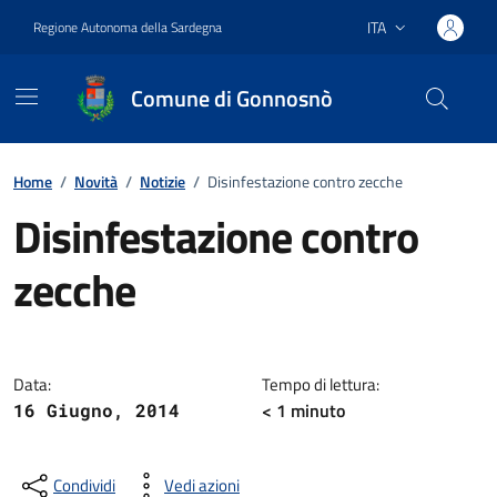
Vai ai contenuti
Vai al footer
ITA
Regione Autonoma della Sardegna
Lingua attiva:
Comune di Gonnosnò
Home
/
Novità
/
Notizie
/
Disinfestazione contro zecche
Disinfestazione contro
zecche
Dettagli della notizia
Data:
Tempo di lettura:
< 1
minuto
16 Giugno, 2014
Condividi
Vedi azioni