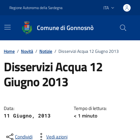
Vai ai contenuti
Vai al footer
ITA
Regione Autonoma della Sardegna
Lingua attiva:
Comune di Gonnosnò
Home
/
Novità
/
Notizie
/
Disservizi Acqua 12 Giugno 2013
Disservizi Acqua 12
Giugno 2013
Dettagli della notizia
Data:
Tempo di lettura:
< 1
minuto
11 Giugno, 2013
Condividi
Vedi azioni