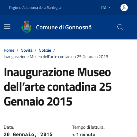
Vai ai contenuti
Vai al footer
ITA
Regione Autonoma della Sardegna
Lingua attiva:
Comune di Gonnosnò
Home
/
Novità
/
Notizie
/
Inaugurazione Museo dell’arte contadina 25 Gennaio 2015
Inaugurazione Museo
dell’arte contadina 25
Gennaio 2015
Dettagli della notizia
Data:
Tempo di lettura:
< 1
minuto
20 Gennaio, 2015