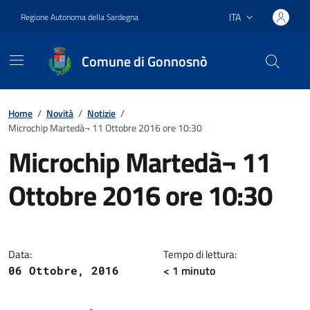
Vai ai contenuti
Vai al footer
ITA
Regione Autonoma della Sardegna
Lingua attiva:
Comune di Gonnosnò
Home
/
Novità
/
Notizie
/
Microchip Martedà¬ 11 Ottobre 2016 ore 10:30
Microchip Martedà¬ 11
Ottobre 2016 ore 10:30
Dettagli della notizia
Data:
Tempo di lettura:
< 1
minuto
06 Ottobre, 2016