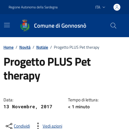
Vai ai contenuti
Vai al footer
ITA
Regione Autonoma della Sardegna
Lingua attiva:
Comune di Gonnosnò
Home
/
Novità
/
Notizie
/
Progetto PLUS Pet therapy
Progetto PLUS Pet
therapy
Dettagli della notizia
Data:
Tempo di lettura:
< 1
minuto
13 Novembre, 2017
Condividi
Vedi azioni