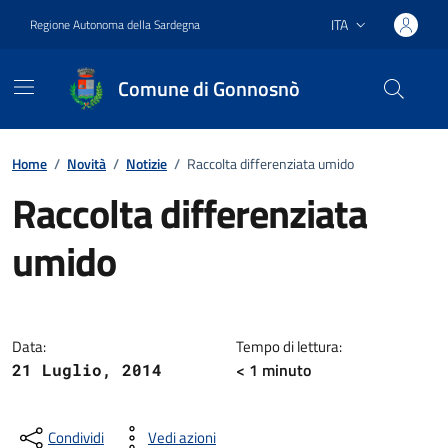
Vai ai contenuti
Vai al footer
ITA
Regione Autonoma della Sardegna
Lingua attiva:
Comune di Gonnosnò
Home
/
Novità
/
Notizie
/
Raccolta differenziata umido
Raccolta differenziata
umido
Dettagli della notizia
Data:
Tempo di lettura:
< 1
minuto
21 Luglio, 2014
Condividi
Vedi azioni