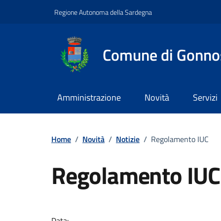
Vai ai contenuti
Vai al footer
Regione Autonoma della Sardegna
Comune di Gonno
Amministrazione
Novità
Servizi
Home
/
Novità
/
Notizie
/
Regolamento IUC
Regolamento IUC
Dettagli della notizi
Data: