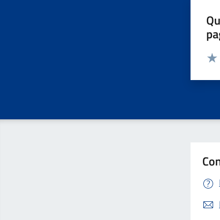
Qu
pa
Valut
Valu
Con