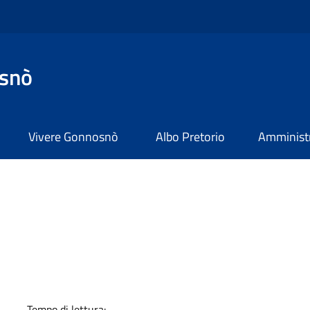
snò
Vivere Gonnosnò
Albo Pretorio
Amministr
a
Tempo di lettura: