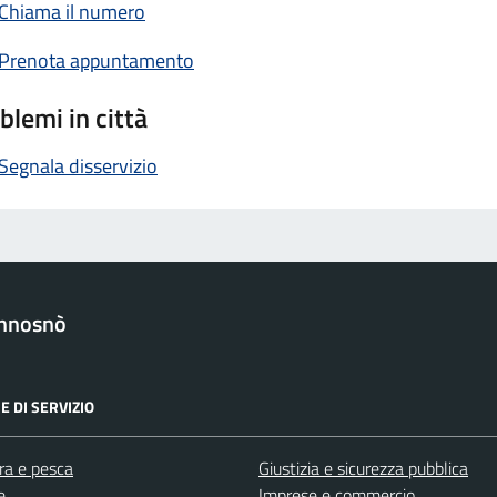
Chiama il numero
Prenota appuntamento
blemi in città
Segnala disservizio
nnosnò
E DI SERVIZIO
ra e pesca
Giustizia e sicurezza pubblica
e
Imprese e commercio