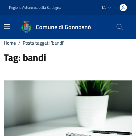
Vai ai contenuti
Vai al footer
ITA
Regione Autonoma della Sardegna
Lingua attiva:
Comune di Gonnosnò
Home
/
Posts taggati 'bandi'
Tag:
bandi