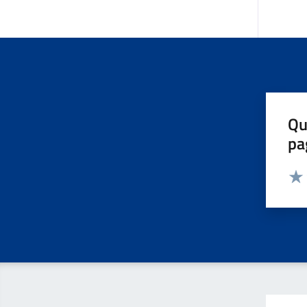
Qu
pa
Valut
Valu