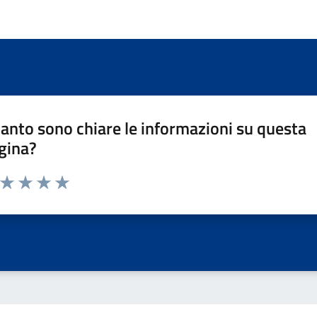
anto sono chiare le informazioni su questa
gina?
a da 1 a 5 stelle la pagina
ta 1 stelle su 5
Valuta 2 stelle su 5
Valuta 3 stelle su 5
Valuta 4 stelle su 5
Valuta 5 stelle su 5