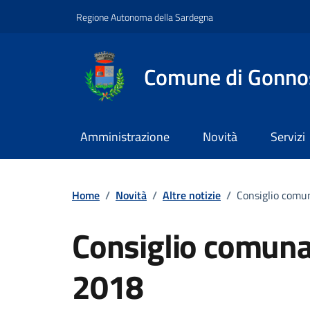
Vai ai contenuti
Vai al footer
Regione Autonoma della Sardegna
Comune di Gonno
Amministrazione
Novità
Servizi
Home
/
Novità
/
Altre notizie
/
Consiglio comu
Consiglio comuna
2018