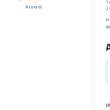
1 
A cura di
2 
In
av
A
U