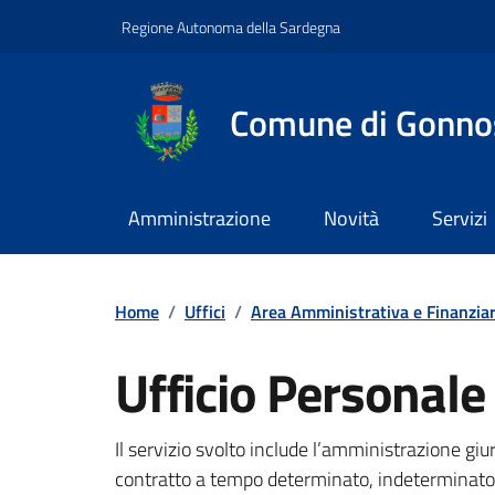
Vai ai contenuti
Vai al footer
Regione Autonoma della Sardegna
Comune di Gonno
Amministrazione
Novità
Servizi
Home
/
Uffici
/
Area Amministrativa e Finanziar
Ufficio Personale
Dettagli della notizi
Il servizio svolto include l’amministrazione gi
contratto a tempo determinato, indeterminato o 