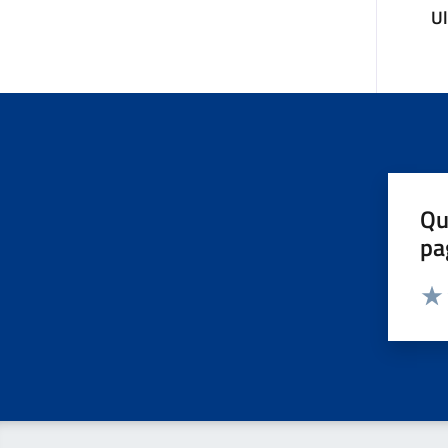
U
Qu
pa
Valut
Valu