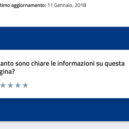
ltimo aggiornamento:
11 Gennaio, 2018
anto sono chiare le informazioni su questa
gina?
a da 1 a 5 stelle la pagina
ta 1 stelle su 5
Valuta 2 stelle su 5
Valuta 3 stelle su 5
Valuta 4 stelle su 5
Valuta 5 stelle su 5