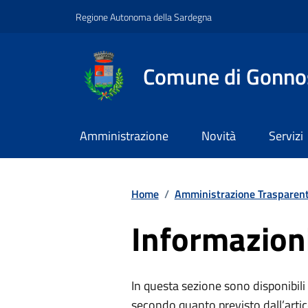
Vai ai contenuti
Vai al footer
Regione Autonoma della Sardegna
Comune di Gonno
Amministrazione
Novità
Servizi
Home
/
Amministrazione Trasparen
Informazion
In questa sezione sono disponibili i
secondo quanto previsto dall’arti