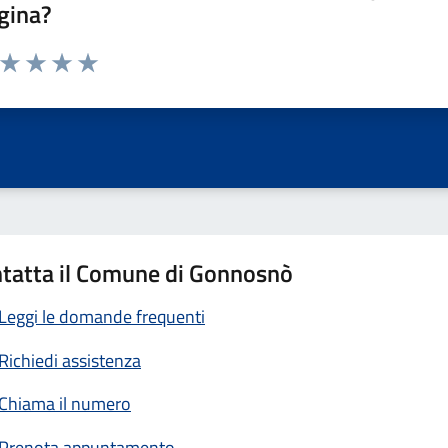
gina?
a da 1 a 5 stelle la pagina
ta 1 stelle su 5
Valuta 2 stelle su 5
Valuta 3 stelle su 5
Valuta 4 stelle su 5
Valuta 5 stelle su 5
tatta il Comune di Gonnosnò
Leggi le domande frequenti
Richiedi assistenza
Chiama il numero
Prenota appuntamento