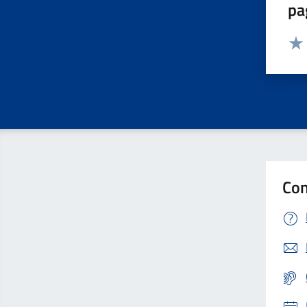
pa
Valut
Valu
Con