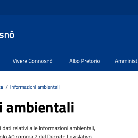
snò
Vivere Gonnosnò
Albo Pretorio
Amministr
te
/
Informazioni ambientali
i ambientali
 dati relativi alle Informazioni ambientali,
colo 40 comma 2 del Decreto Legislativo