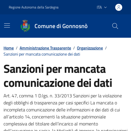
Vai ai contenuti
Vai al footer
ITA
Regione Autonoma della Sardegna
Lingua attiva:
Comune di Gonnosnò
Home
/
Amministrazione Trasparente
/
Organizzazione
/
Sanzioni per mancata comunicazione dei dati
Sanzioni per mancata
comunicazione dei dati
Dettagli della notizia
Art. 47, comma 1 D.lgs. n. 33/2013 Sanzioni per la violazione
degli obblighi di trasparenza per casi specifici La mancata o
incompleta comunicazione delle informazioni e dei dati di cui
all’articolo 14, concernenti la situazione patrimoniale
complessiva del titolare dell’incarico al momento
dell’assunzione in carica, la titolarità di imprese, le partecipazioni