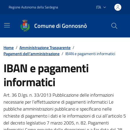
Vai ai contenuti
Vai al footer
ITA
Regione Autonoma della Sardegna
Lingua attiva:
Comune di Gonnosnò
Home
/
Amministrazione Trasparente
/
Pagamenti dell’amministrazione
/
IBAN e pagamenti informatici
IBAN e pagamenti
informatici
Dettagli della notizia
Art. 36 D.lgs. n. 33/2013 Pubblicazione delle informazioni
necessarie per l’effettuazione di pagamenti informatici Le
pubbliche amministrazioni pubblicano e specificano nelle
richieste di pagamento i dati e le informazioni di cui all’articolo 5
del decreto legislativo 7 marzo 2005, n. 82. Pagamenti
informatici Come previsto dalle disposizioni e a far data dal 28