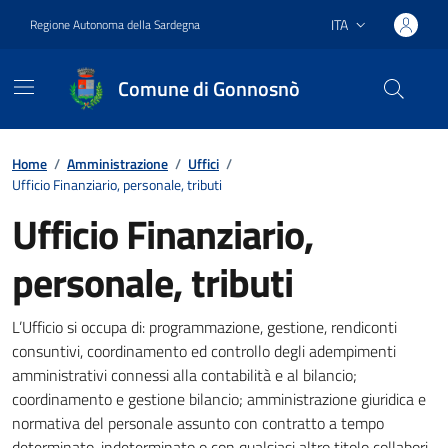
Vai ai contenuti
Vai al footer
ITA
Regione Autonoma della Sardegna
Lingua attiva:
Comune di Gonnosnò
Home
/
Amministrazione
/
Uffici
/
Ufficio Finanziario, personale, tributi
Ufficio Finanziario,
personale, tributi
Dettagli della notizia
L’Ufficio si occupa di: programmazione, gestione, rendiconti
consuntivi, coordinamento ed controllo degli adempimenti
amministrativi connessi alla contabilità e al bilancio;
coordinamento e gestione bilancio; amministrazione giuridica e
normativa del personale assunto con contratto a tempo
determinato, indeterminato o con qualsiasi altro titolo collabori