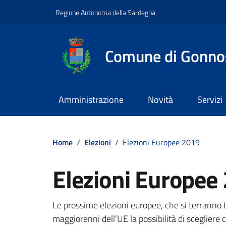
Vai ai contenuti
Vai al footer
Regione Autonoma della Sardegna
Comune di Gonno
Amministrazione
Novità
Servizi
Home
/
Elezioni
/
Elezioni Europee 2019
Elezioni Europee
Dettagli della notizi
Le prossime elezioni europee, che si terranno tr
maggiorenni dell’UE la possibilità di scegliere