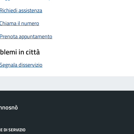
Richiedi assistenza
Chiama il numero
Prenota appuntamento
blemi in città
Segnala disservizio
nnosnò
E DI SERVIZIO