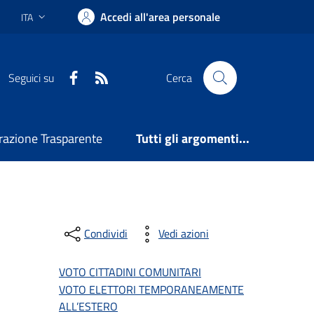
Accedi all'area personale
ITA
Lingua attiva:
Facebook
RSS
Seguici su
Cerca
azione Trasparente
Tutti gli argomenti...
Condividi
Vedi azioni
VOTO CITTADINI COMUNITARI
VOTO ELETTORI TEMPORANEAMENTE
ALL’ESTERO