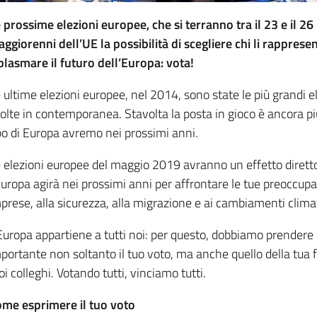
 prossime elezioni europee, che si terranno tra il 23 e il 26
ggiorenni dell’UE la possibilità di scegliere chi li rappres
plasmare il futuro dell’Europa: vota!
 ultime elezioni europee, nel 2014, sono state le più grandi e
olte in contemporanea. Stavolta la posta in gioco è ancora più
po di Europa avremo nei prossimi anni.
 elezioni europee del maggio 2019 avranno un effetto dirett
Europa agirà nei prossimi anni per affrontare le tue preoccupa
prese, alla sicurezza, alla migrazione e ai cambiamenti climat
Europa appartiene a tutti noi: per questo, dobbiamo prendere 
portante non soltanto il tuo voto, ma anche quello della tua fam
oi colleghi. Votando tutti, vinciamo tutti.
me esprimere il tuo voto