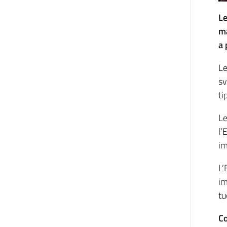
Le
ma
a 
Le
sv
ti
Le
l’
im
L’
im
tu
Co