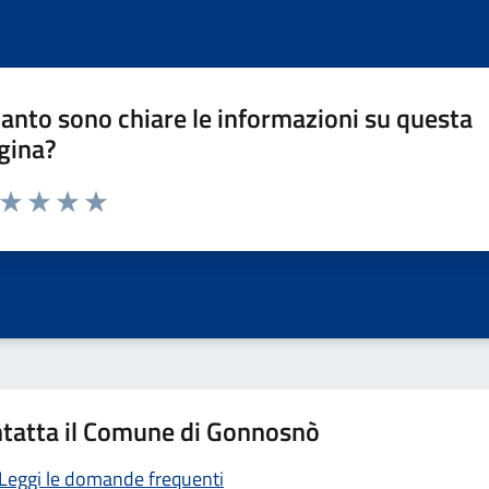
anto sono chiare le informazioni su questa
gina?
a da 1 a 5 stelle la pagina
ta 1 stelle su 5
Valuta 2 stelle su 5
Valuta 3 stelle su 5
Valuta 4 stelle su 5
Valuta 5 stelle su 5
tatta il Comune di Gonnosnò
Leggi le domande frequenti