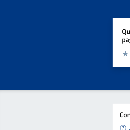
Qu
pa
Valut
Valu
Con