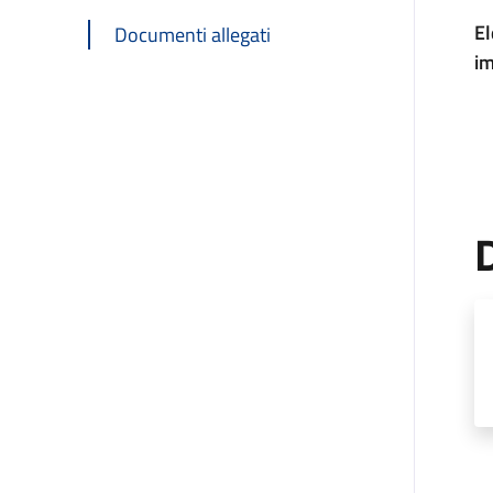
El
Documenti allegati
im