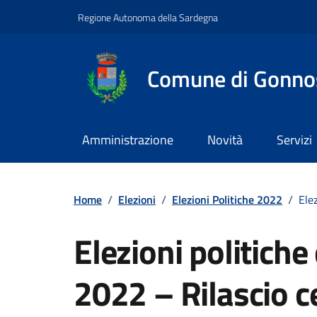
Vai ai contenuti
Vai al footer
Regione Autonoma della Sardegna
Comune di Gonno
Amministrazione
Novità
Servizi
Home
/
Elezioni
/
Elezioni Politiche 2022
/
Elez
Elezioni politich
2022 – Rilascio ce