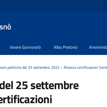
snò
Vivere Gonnosnò
Albo Pretorio
Amministr
ioni politiche del 25 settembre 2022 – Rilascio certificazioni Sanit
e del 25 settembre
rtificazioni