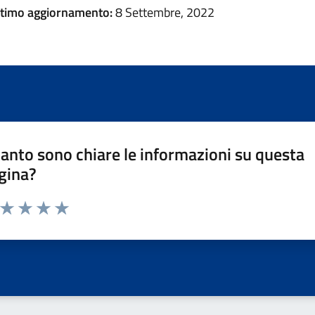
ltimo aggiornamento:
8 Settembre, 2022
anto sono chiare le informazioni su questa
gina?
a da 1 a 5 stelle la pagina
ta 1 stelle su 5
Valuta 2 stelle su 5
Valuta 3 stelle su 5
Valuta 4 stelle su 5
Valuta 5 stelle su 5