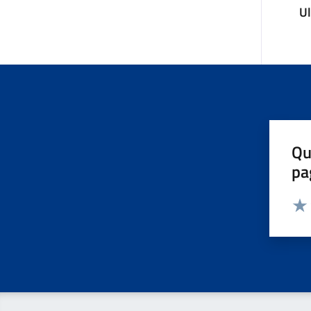
U
Qu
pa
Valut
Valu