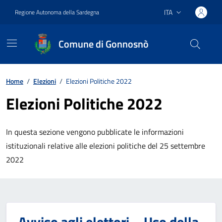
Vai ai contenuti
Vai al footer
ITA
Regione Autonoma della Sardegna
Lingua attiva:
Comune di Gonnosnò
Home
/
Elezioni
/
Elezioni Politiche 2022
Elezioni Politiche 2022
In questa sezione vengono pubblicate le informazioni
istituzionali relative alle elezioni politiche del 25 settembre
2022
Avviso agli elettori – Uso della