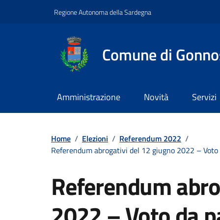
Vai ai contenuti
Vai al footer
Regione Autonoma della Sardegna
Comune di Gonno
Amministrazione
Novità
Servizi
Home
/
Elezioni
/
Referendum 2022
/
Referendum abrogativi del 12 giugno 2022 – Voto da
Referendum abrog
2022 – Voto da pa