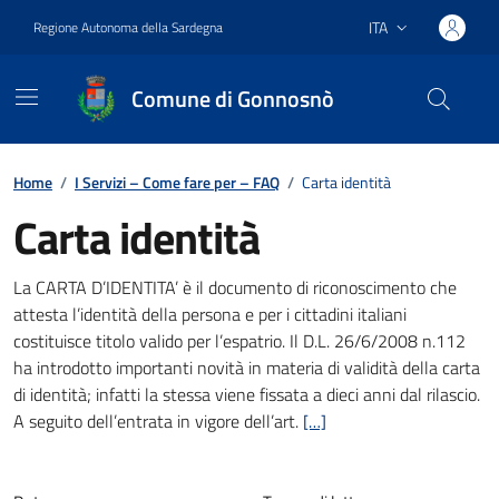
Vai ai contenuti
Vai al footer
ITA
Regione Autonoma della Sardegna
Lingua attiva:
Comune di Gonnosnò
Home
/
I Servizi – Come fare per – FAQ
/
Carta identità
Carta identità
Dettagli della notizia
La CARTA D’IDENTITA’ è il documento di riconoscimento che
attesta l’identità della persona e per i cittadini italiani
costituisce titolo valido per l’espatrio. Il D.L. 26/6/2008 n.112
ha introdotto importanti novità in materia di validità della carta
di identità; infatti la stessa viene fissata a dieci anni dal rilascio.
A seguito dell’entrata in vigore dell’art.
[…]