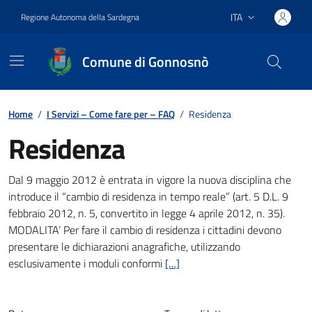
Vai ai contenuti
Vai al footer
ITA
Regione Autonoma della Sardegna
Lingua attiva:
Comune di Gonnosnò
Home
/
I Servizi – Come fare per – FAQ
/
Residenza
Residenza
Dettagli della notizia
Dal 9 maggio 2012 è entrata in vigore la nuova disciplina che
introduce il “cambio di residenza in tempo reale” (art. 5 D.L. 9
febbraio 2012, n. 5, convertito in legge 4 aprile 2012, n. 35).
MODALITA’ Per fare il cambio di residenza i cittadini devono
presentare le dichiarazioni anagrafiche, utilizzando
esclusivamente i moduli conformi
[…]