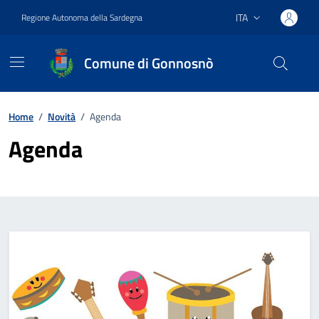
Vai ai contenuti
Vai al footer
ITA
Regione Autonoma della Sardegna
Lingua attiva:
Comune di Gonnosnò
Home
/
Novità
/
Agenda
Agenda